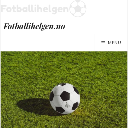
Skip
to
content
Fotballihelgen.no
MENU