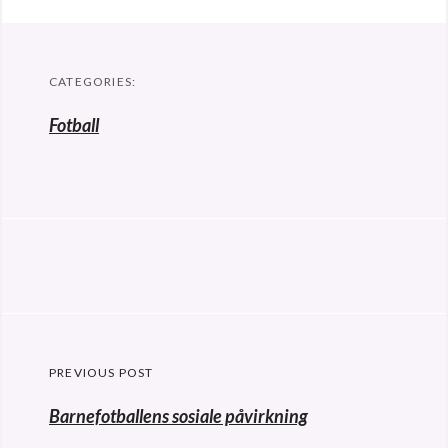
CATEGORIES:
Fotball
Innleggsnavigering
PREVIOUS POST
Previous
Barnefotballens sosiale påvirkning
post: